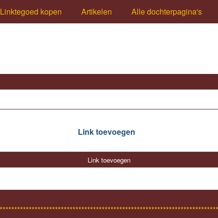
Linktegoed kopen
Artikelen
Alle dochterpagina's
Link toevoegen
Link toevoegen
**************************************************************************